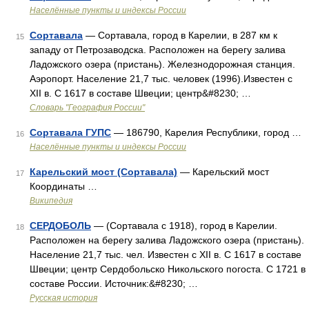
Населённые пункты и индексы России
Сортавала
— Сортавала, город в Карелии, в 287 км к
15
западу от Петрозаводска. Расположен на берегу залива
Ладожского озера (пристань). Железнодорожная станция.
Аэропорт. Население 21,7 тыс. человек (1996).Известен с
XII в. С 1617 в составе Швеции; центр&#8230; …
Словарь "География России"
Сортавала ГУПС
— 186790, Карелия Республики, город …
16
Населённые пункты и индексы России
Карельский мост (Сортавала)
— Карельский мост
17
Координаты …
Википедия
СЕРДОБОЛЬ
— (Сортавала с 1918), город в Карелии.
18
Расположен на берегу залива Ладожского озера (пристань).
Население 21,7 тыс. чел. Известен с XII в. С 1617 в составе
Швеции; центр Сердобольско Никольского погоста. С 1721 в
составе России. Источник:&#8230; …
Русская история