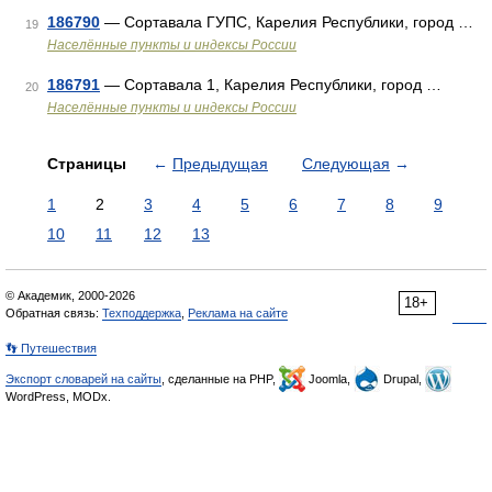
186790
— Сортавала ГУПС, Карелия Республики, город …
19
Населённые пункты и индексы России
186791
— Сортавала 1, Карелия Республики, город …
20
Населённые пункты и индексы России
Страницы
←
Предыдущая
Следующая
→
1
2
3
4
5
6
7
8
9
10
11
12
13
© Академик, 2000-2026
18+
Обратная связь:
Техподдержка
,
Реклама на сайте
👣 Путешествия
Экспорт словарей на сайты
, сделанные на PHP,
Joomla,
Drupal,
WordPress, MODx.